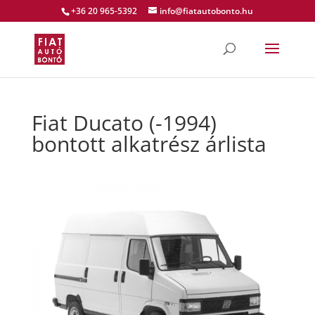
+36 20 965-5392
info@fiatautobonto.hu
Fiat Ducato (-1994)
bontott alkatrész árlista