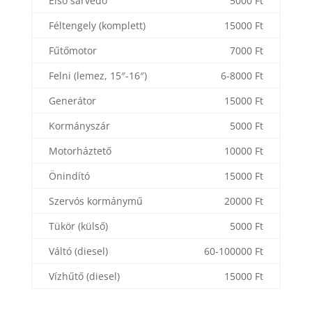
Első sárvédő
5000 Ft
Féltengely (komplett)
15000 Ft
Fűtőmotor
7000 Ft
Felni (lemez, 15″-16″)
6-8000 Ft
Generátor
15000 Ft
Kormányszár
5000 Ft
Motorháztető
10000 Ft
Önindító
15000 Ft
Szervós kormánymű
20000 Ft
Tükör (külső)
5000 Ft
Váltó (diesel)
60-100000 Ft
Vízhűtő (diesel)
15000 Ft