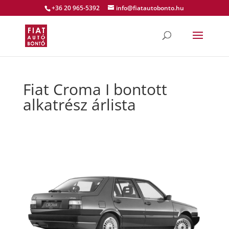
+36 20 965-5392
info@fiatautobonto.hu
Fiat Croma I bontott
alkatrész árlista